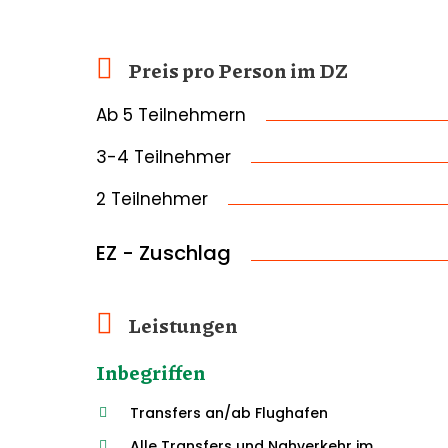
d
i
o
Preis pro Person im DZ
-
P
Ab 5 Teilnehmern
l
a
3-4 Teilnehmer
y
e
2 Teilnehmer
r
EZ - Zuschlag
Leistungen
Inbegriffen
Transfers an/ab Flughafen
Alle Transfers und Nahverkehr im