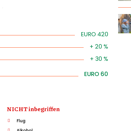
e
i
l
t
a
EURO 420
s
t
+ 20 %
e
n
+ 30 %
H
o
EURO 60
c
h
/
R
u
NICHT inbegriffen
n
t
Flug
e
Alkohol
r