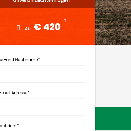
Unverbindlich Anfragen
Unverbindlich Anfragen
€ 420
€ 420
Ab
Ab
or-und Nachname
*
-mail Adresse
*
achricht
*