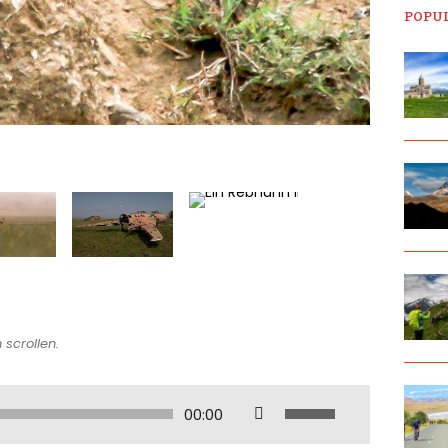
POPU
 scrollen.
P
00:00
f