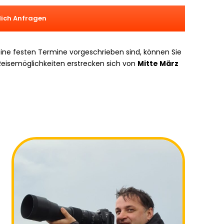
t
ä
lich Anfragen
r
k
e
ine festen Termine vorgeschrieben sind, können Sie
z
e Reisemöglichkeiten erstrecken sich von
Mitte März
u
r
e
g
e
l
n
.