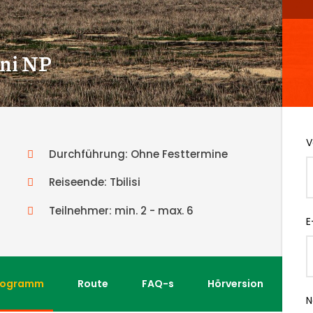
ni NP
V
Durchführung: Ohne Festtermine
Reiseende: Tbilisi
Teilnehmer: min. 2 - max. 6
E
rogramm
Route
FAQ-s
Hörversion
N