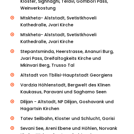
Kloster, Sighnaghi, Telavi, Gombori Pass,
Weinverkostung
Mtskheta- Alststadt, Svetistkhoveli
Kathedralle, Jvari Kirche
Mtskheta- Alststadt, Svetistkhoveli
Kathedralle, Jvari Kirche
Stepantsminda, Heerstrasse, Ananuri Burg,
Jvari Pass, Dreifaltogkeits Kirche und
Mkinvari Berg, Trusso Tal
Altstadt von Tbilisi-Hauptstadt Georgiens
Vardzia Höhlenstadt, Bergwelt des Klinen
Kaukasus, Paravani und Saghamo Seen
Dilijan - Altstadt, NP Dilijan, Goshavank und
Hagartsin Kirchen
Tatev Seilbahn, Kloster und Schlucht, Gorisi
Sevani See, Areni Ebene und Höhlen, Norvank