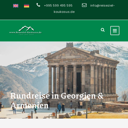
+995 599 495 595
info@reiseziel-
kaukasus.de
Rundreise in Georgien &
Armenien