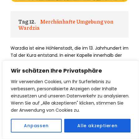
Tag 12.
Merchänhafte Umgebung von
Wardzia
Warzdia ist eine Höhlenstadt, die im 13. Jahrhundert im
Tal der Kura entstand. In einer Kapelle innerhalb der
Stadt befinden sich bemerkenswerte Fresken, die von
Königin Tamara
und ihrem Vater geschaffen
Wir schätzen Ihre Privatsphäre
wurden. Nach der Besichtigung haben die Gäste Zeit
Wir verwenden Cookies, um Ihr Surferlebnis zu
zur freien Verfügung.
verbessern, personalisierte Anzeigen oder Inhalte
Sie können entweder eine kleine Wanderung in der
einzusetzen und unseren Datenverkehr zu analysieren.
Umgebung von Wardzia unternehmen oder sich im
Wenn Sie auf „Alle akzeptieren" klicken, stimmen Sie
bereits angelegten Garten unserer Unterkunft am
der Anwendung von Cookies zu.
Fluss entspannen. Das klingt nach einem
ausgewogenen Tag voller Entdeckungen und
Anpassen
Alle akzeptieren
erholsamer Momente inmitten der Natur!