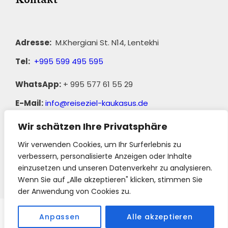
Adresse:
M.Khergiani St. N14, Lentekhi
Tel:
+995 599 495 595
WhatsApp:
+ 995 577 61 55 29
E-Mail:
info@reiseziel-kaukasus.de
Wir schätzen Ihre Privatsphäre
Wir verwenden Cookies, um Ihr Surferlebnis zu
verbessern, personalisierte Anzeigen oder Inhalte
einzusetzen und unseren Datenverkehr zu analysieren.
Wenn Sie auf „Alle akzeptieren" klicken, stimmen Sie
||
AGB
der Anwendung von Cookies zu.
Copyright 2023 Reiseziel-Kaukasus, All Right
Anpassen
Alle akzeptieren
Reserved