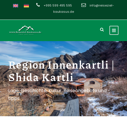
+995 599 495 595
info@reiseziel-
kaukasus.de
Region Innenkartli |
Shida Kartli
Lage, Geschichte, Kultur, Reiseangebote und -
tipps