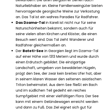
bewundern. Die alten Bergdörfer ziehen auch
Naturliebhaber an. Kleine Familienweingüter bieten
hervorragende georgische Weine zur Verkostung
an. Das Tal ist ein wahres Paradies für Radfahrer.
Das Dzama-Tal
in Kareli ist nicht nur für seine
Naturschönheiten bekannt, sondern auch für
seine vielen alten Kirchen und Klöster, die einen
Besuch wert sind. Das Tal zieht Wanderer und
Radfahrer gleichermaßen an.
Der
Bateti-See
in Georgien liegt im Dzama-Tal
auf einer Höhe von 1313 Metern und wurde durch
einen Erdrutsch gebildet. Die einzigartige
Landschaft, umgeben von bewaldeten Hügeln,
prägt den See, der zwar kein breites Ufer hat, aber
in seinem klaren Wasser den seltenen asiatischen
Triton beheimatet. Aus dem See fließt ein Bach
und im südlichen Teil gedeiht ein reiches
Sumpfgebiet mit einer vielfältigen Flora. Der See
kann mit einem Geländewagen erreicht werden
und dann zu Fuß. Das Ziel eignet sich gut für