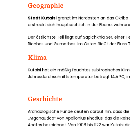
Geographie
Stadt Kutaisi
grenzt im Nordosten an das Okriba-
erstreckt sich hauptsächlich in der Ebene, während
Der östlichste Teil liegt auf Sapichkhia Ser, einer
Rionhes und Gumathes. Im Osten fließt der Fluss Ts
Klima
Kutaisi hat ein mäßig feuchtes subtropisches Kl
Jahresdurchschnittstemperatur beträgt 14,5 °C, im
Geschichte
Archäologische Funde deuten darauf hin, dass die S
„Argonautica“ von Apollonius Rhodius, das die Reis
Aeëtes bezeichnet. Von 1008 bis 1122 war Kutaisi 