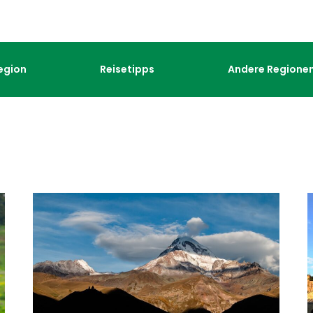
egion
Reisetipps
Andere Regione