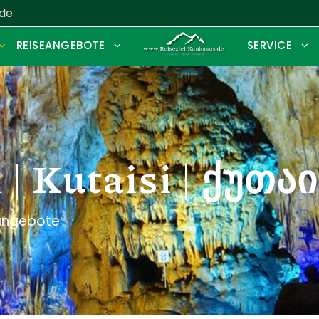
.de
REISEANGEBOTE
SERVICE
 | Kutaisi | ქუთა
eangebote