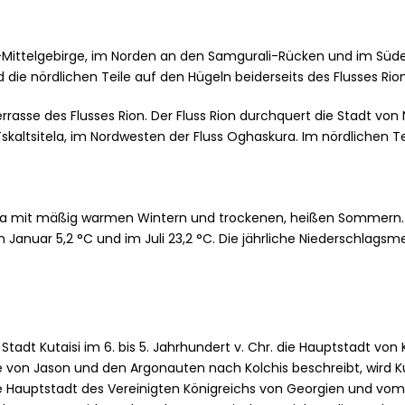
Mittelgebirge, im Norden an den Samgurali-Rücken und im Süde
 die nördlichen Teile auf den Hügeln beiderseits des Flusses Rion
 Terrasse des Flusses Rion. Der Fluss Rion durchquert die Stadt vo
kaltsitela, im Nordwesten der Fluss Oghaskura. Im nördlichen Te
ima mit mäßig warmen Wintern und trockenen, heißen Sommern. O
 Januar 5,2 °C und im Juli 23,2 °C. Die jährliche Niederschlag
tadt Kutaisi im 6. bis 5. Jahrhundert v. Chr. die Hauptstadt von
e von Jason und den Argonauten nach Kolchis beschreibt, wird Kuta
die Hauptstadt des Vereinigten Königreichs von Georgien und vom 