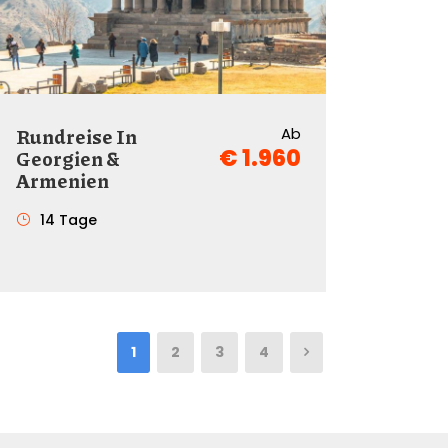
Rundreise In
Ab
€ 1.960
Georgien &
Armenien
14 Tage
1
2
3
4