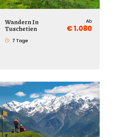
Wandern In
Ab
€ 1.080
Tuschetien
7 Tage