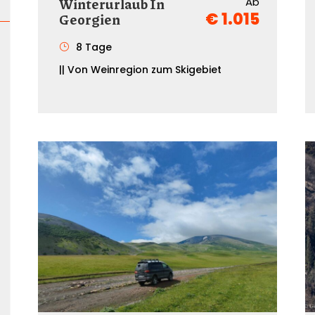
Winterurlaub In
Ab
€ 1.015
Georgien
8 Tage
|| Von Weinregion zum Skigebiet