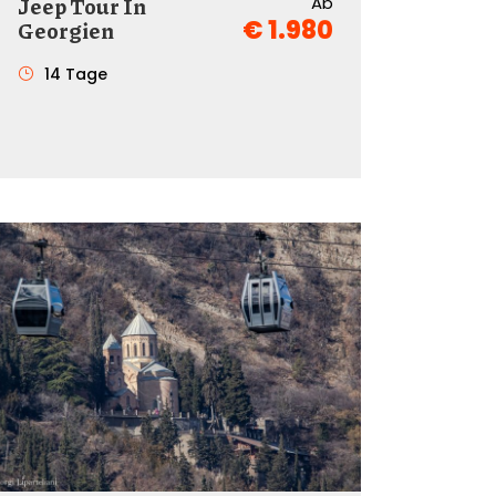
Jeep Tour In
Ab
€ 1.980
Georgien
14 Tage