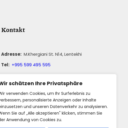
Kontakt
Adresse:
M.Khergiani St. N14, Lentekhi
Tel:
+995 599 495 595
WhatsApp:
+ 995 577 61 55 29
Wir schätzen Ihre Privatsphäre
E-Mail:
info@reiseziel-kaukasus.de
Wir verwenden Cookies, um Ihr Surferlebnis zu
verbessern, personalisierte Anzeigen oder Inhalte
einzusetzen und unseren Datenverkehr zu analysieren.
Wenn Sie auf „Alle akzeptieren" klicken, stimmen Sie
der Anwendung von Cookies zu.