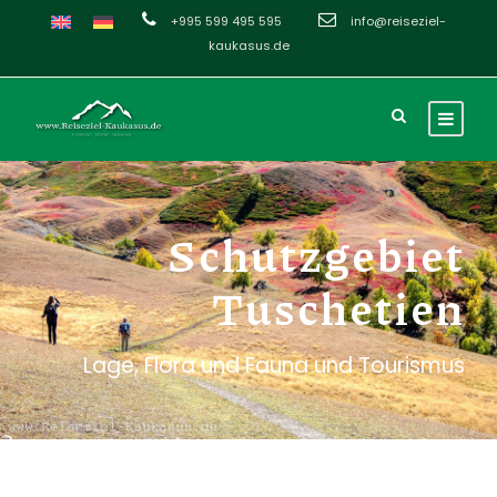
+995 599 495 595
info@reiseziel-
kaukasus.de
Schutzgebiet
Tuschetien
Lage, Flora und Fauna und Tourismus