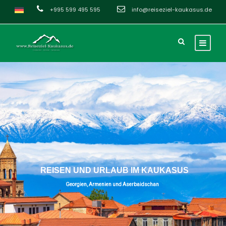
+995 599 495 595
info@reiseziel-kaukasus.de
R
E
I
S
E
N
U
N
D
U
R
L
A
U
B
I
M
K
A
U
K
A
S
U
S
Georgien, Armenien und Aserbaidschan