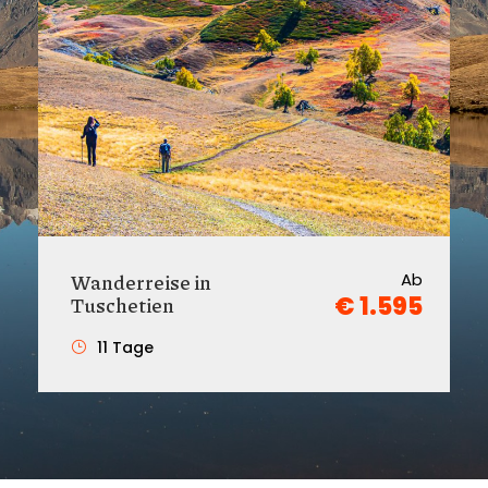
Wanderreise in
Ab
€ 1.595
Tuschetien
11 Tage